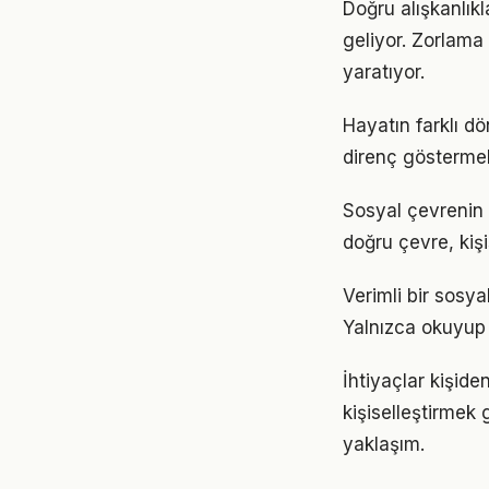
Doğru alışkanlık
geliyor. Zorlama 
yaratıyor.
Hayatın farklı d
direnç göstermek
Sosyal çevrenin 
doğru çevre, kişi
Verimli bir sosy
Yalnızca okuyup d
İhtiyaçlar kişide
kişiselleştirmek 
yaklaşım.