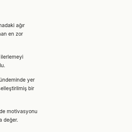
adaki ağır
man en zor
ilerlemeyi
lu.
gündeminde yer
lleştirilmiş bir
ede motivasyonu
a değer.