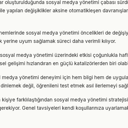
lar oluşturulduğunda sosyal medya yönetimi çabası sürdür
ile yapılan değişiklikler aksine otomatikleşen davranışlar 
önemlerinde sosyal medya yönetimi öncelikleri de değişi
 yerine uyum sağlamak süreci daha verimli kılıyor.
sosyal medya yönetimi üzerindeki etkisi çoğunlukla hafif
sel gelişimi hızlandıran en güçlü katalizörlerden biri olabi
al medya yönetimi deneyimi için hem bilgi hem de uygul
inlemek değil, öğrenileni test etmek asıl ilerlemeyi sağl
n kişiye farklılaştığından sosyal medya yönetimi stratejis
gerekiyor. Genel tavsiyeleri kendi koşullarınıza uyarlamak