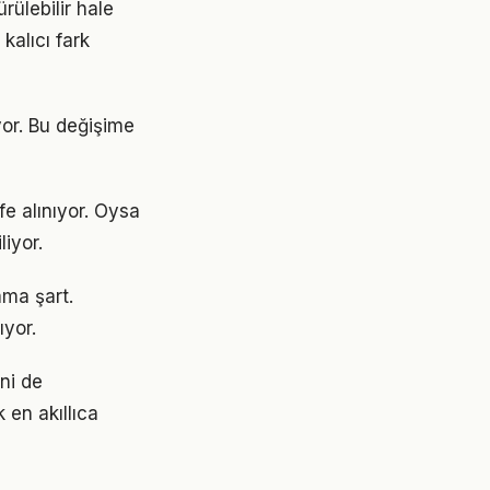
ülebilir hale
kalıcı fark
yor. Bu değişime
e alınıyor. Oysa
liyor.
ama şart.
ıyor.
ini de
 en akıllıca