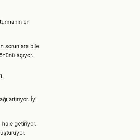
şturmanın en
.
n sorunlara bile
 önünü açıyor.
m
ı artırıyor. İyi
hale getiriyor.
üştürüyor.