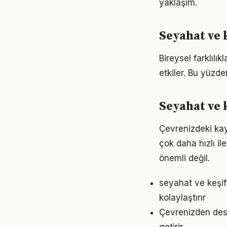
yaklaşım.
Seyahat ve k
Bireysel farklıl
etkiler. Bu yüzde
Seyahat ve 
Çevrenizdeki kay
çok daha hızlı il
önemli değil.
seyahat ve keşi
kolaylaştırır
Çevrenizden dest