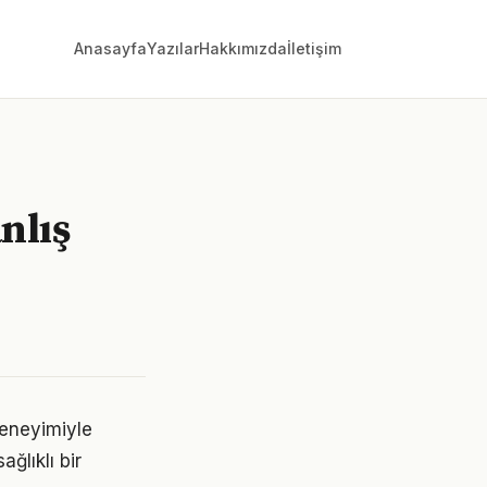
Anasayfa
Yazılar
Hakkımızda
İletişim
anlış
deneyimiyle
ğlıklı bir