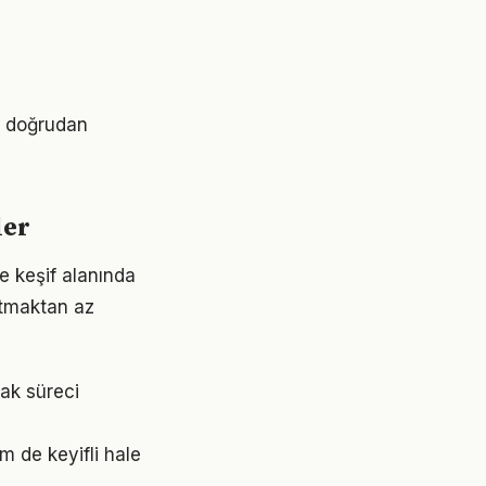
ri doğrudan
ler
e keşif alanında
ratmaktan az
ak süreci
m de keyifli hale