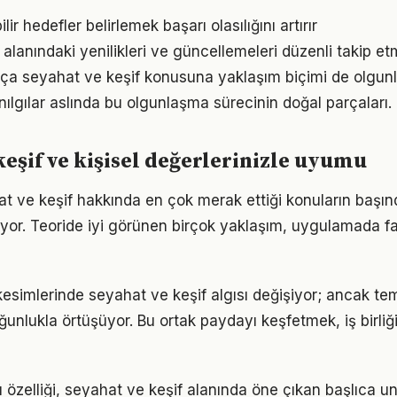
ir hedefler belirlemek başarı olasılığını artırır
 alanındaki yenilikleri ve güncellemeleri düzenli takip e
tıkça seyahat ve keşif konusuna yaklaşım biçimi de olgunl
nılgılar aslında bu olgunlaşma sürecinin doğal parçaları.
keşif ve kişisel değerlerinizle uyumu
at ve keşif hakkında en çok merak ettiği konuların başın
yor. Teoride iyi görünen birçok yaklaşım, uygulamada fa
kesimlerinde seyahat ve keşif algısı değişiyor; ancak tem
ğunlukla örtüşüyor. Bu ortak paydayı keşfetmek, iş birliğ
özelliği, seyahat ve keşif alanında öne çıkan başlıca un