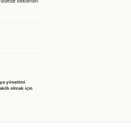
 vadede beklenen
ya yönetimi
ıllı olmak için
6