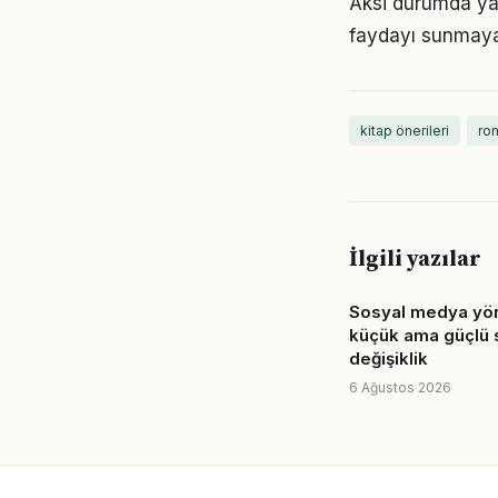
Aksi durumda ya
faydayı sunmayab
kitap önerileri
rom
İlgili yazılar
Sosyal medya yön
küçük ama güçlü 
değişiklik
6 Ağustos 2026