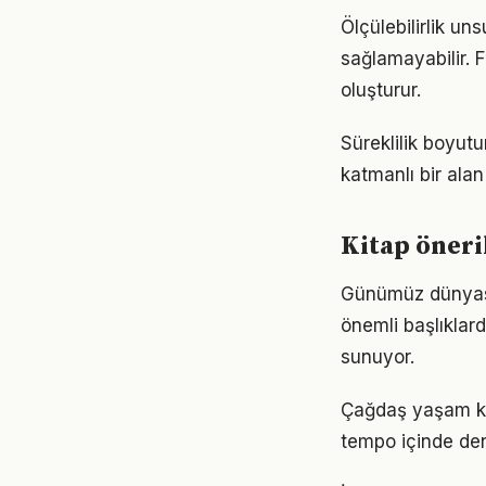
Ölçülebilirlik un
sağlamayabilir. F
oluşturur.
Süreklilik boyut
katmanlı bir alan 
Kitap öneri
Günümüz dünyası
önemli başlıklar
sunuyor.
Çağdaş yaşam koş
tempo içinde den