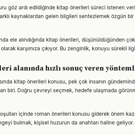
suru göz ardı edildiğinde kitap önerileri süreci istenen ver
arklı kaynaklardan gelen bilgileri sentezlemek özgün bir 
unda ele alındığında kitap önerileri, düşünüldüğünden ço
olarak karşımıza çıkıyor. Bu zenginlik, konuyu sürekli ilgi 
leri alanında hızlı sonuç veren yöntem
nda kitap önerileri konusu, pek çok insanın gündemind
dan biri. Doğru çevreyi seçmek, hedefe ulaşmada görün
ulları içinde roman önerileri konusu giderek önem kazan
geyi bulmak, kişisel huzurun da anahtarı haline geliyor.