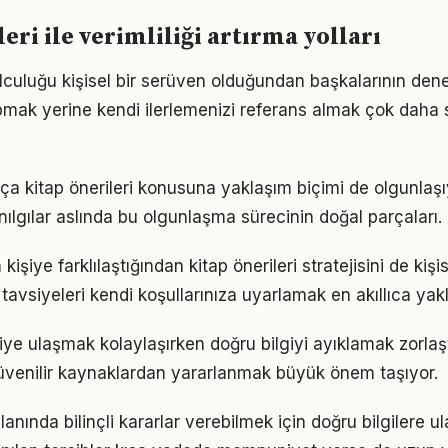
eri ile verimliliği artırma yolları
yolculuğu kişisel bir serüven olduğundan başkalarının den
pmak yerine kendi ilerlemenizi referans almak çok daha sa
tıkça kitap önerileri konusuna yaklaşım biçimi de olgunlaşı
nılgılar aslında bu olgunlaşma sürecinin doğal parçaları.
 kişiye farklılaştığından kitap önerileri stratejisini de kiş
tavsiyeleri kendi koşullarınıza uyarlamak en akıllıca yak
giye ulaşmak kolaylaşırken doğru bilgiyi ayıklamak zorlaştı
venilir kaynaklardan yararlanmak büyük önem taşıyor.
lanında bilinçli kararlar verebilmek için doğru bilgilere 