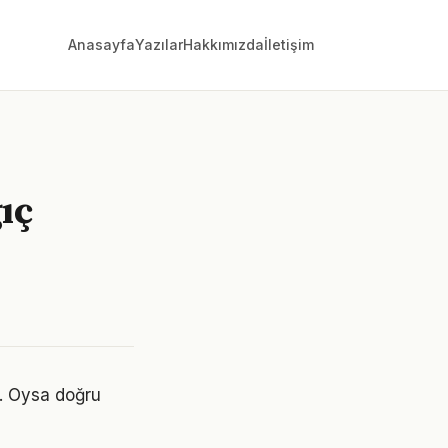
Anasayfa
Yazılar
Hakkımızda
İletişim
ıç
or. Oysa doğru