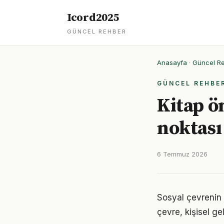
Icord2025
GÜNCEL REHBER
Anasayfa
·
Güncel R
GÜNCEL REHBE
Kitap ö
noktası
6 Temmuz 2026
Sosyal çevrenin k
çevre, kişisel gel