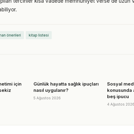
pılan tercihler kısa vadede memnuniyet verse de uzun
iliyor.
an önerileri
kitap listesi
etimi için
Günlük hayatta sağlık ipuçları
Sosyal med
sekiz
nasıl uygulanır?
konusunda ak
beş ipucu
5 Ağustos 2026
4 Ağustos 202