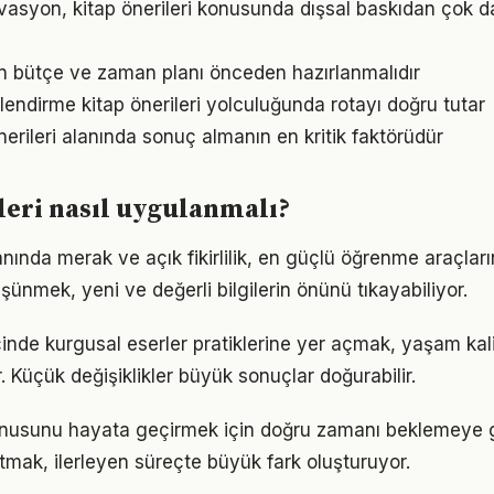
vasyon, kitap önerileri konusunda dışsal baskıdan çok dah
için bütçe ve zaman planı önceden hazırlanmalıdır
lendirme kitap önerileri yolculuğunda rotayı doğru tutar
 önerileri alanında sonuç almanın en kritik faktörüdür
leri nasıl uygulanmalı?
lanında merak ve açık fikirlilik, en güçlü öğrenme araçların
üşünmek, yeni ve değerli bilgilerin önünü tıkayabiliyor.
çinde kurgusal eserler pratiklerine yer açmak, yaşam kalit
. Küçük değişiklikler büyük sonuçlar doğurabilir.
 konusunu hayata geçirmek için doğru zamanı beklemeye 
mak, ilerleyen süreçte büyük fark oluşturuyor.