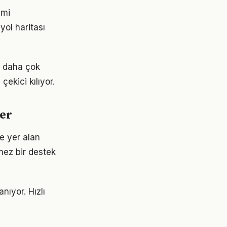
imi
yol haritası
k daha çok
çekici kılıyor.
ler
e yer alan
mez bir destek
ıyor. Hızlı