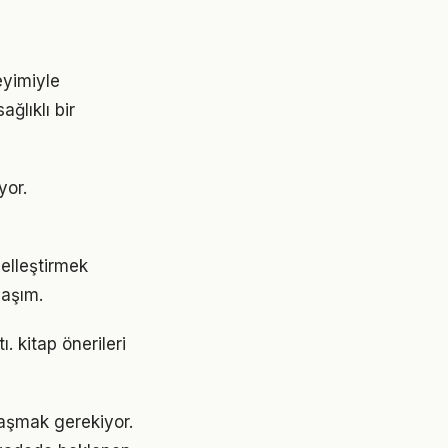
eyimiyle
ğlıklı bir
yor.
iselleştirmek
laşım.
. kitap önerileri
ulaşmak gerekiyor.