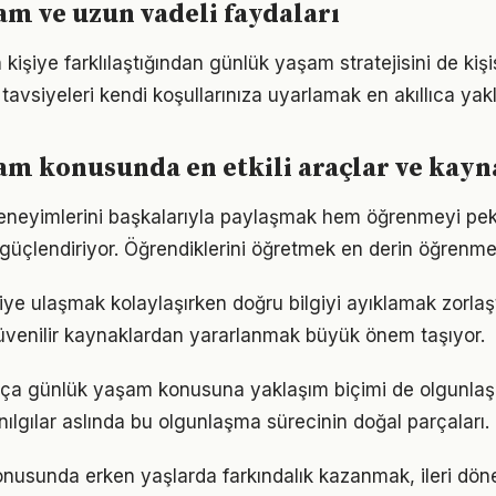
m ve uzun vadeli faydaları
n kişiye farklılaştığından günlük yaşam stratejisini de kiş
tavsiyeleri kendi koşullarınıza uyarlamak en akıllıca yak
m konusunda en etkili araçlar ve kayn
eneyimlerini başkalarıyla paylaşmak hem öğrenmeyi pek
i güçlendiriyor. Öğrendiklerini öğretmek en derin öğrenme
lgiye ulaşmak kolaylaşırken doğru bilgiyi ayıklamak zorla
venilir kaynaklardan yararlanmak büyük önem taşıyor.
rtıkça günlük yaşam konusuna yaklaşım biçimi de olgunlaş
nılgılar aslında bu olgunlaşma sürecinin doğal parçaları.
nusunda erken yaşlarda farkındalık kazanmak, ileri dö