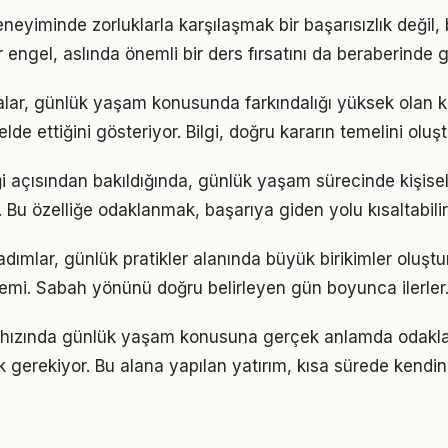
eyiminde zorluklarla karşılaşmak bir başarısızlık değil
r engel, aslında önemli bir ders fırsatını da beraberinde ge
alar, günlük yaşam konusunda farkındalığı yüksek olan ki
elde ettiğini gösteriyor. Bilgi, doğru kararın temelini oluş
ği açısından bakıldığında, günlük yaşam sürecinde kişisel
r. Bu özelliğe odaklanmak, başarıya giden yolu kısaltabilir
adımlar, günlük pratikler alanında büyük birikimler oluşt
emi. Sabah yönünü doğru belirleyen gün boyunca ilerler
hızında günlük yaşam konusuna gerçek anlamda odaklan
k gerekiyor. Bu alana yapılan yatırım, kısa sürede kendin