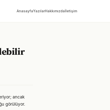
Anasayfa
Yazılar
Hakkımızda
İletişim
ebilir
eriyor; ancak
ğu görülüyor.