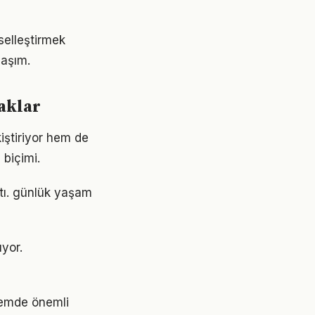
iselleştirmek
laşım.
aklar
iştiriyor hem de
 biçimi.
ştı. günlük yaşam
ıyor.
nemde önemli