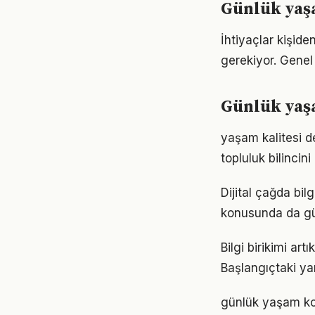
Günlük yaşa
İhtiyaçlar kişide
gerekiyor. Genel 
Günlük yaşa
yaşam kalitesi d
topluluk bilincin
Dijital çağda bi
konusunda da gü
Bilgi birikimi a
Başlangıçtaki ya
günlük yaşam ko