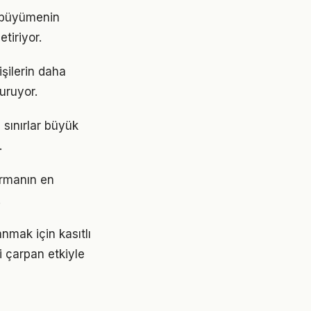
, büyümenin
tiriyor.
şilerin daha
turuyor.
 sınırlar büyük
.
urmanın en
.
mak için kasıtlı
i çarpan etkiyle