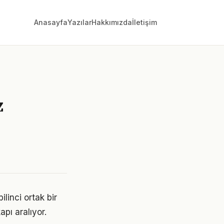
Anasayfa
Yazılar
Hakkımızda
İletişim
z
linci ortak bir
apı aralıyor.