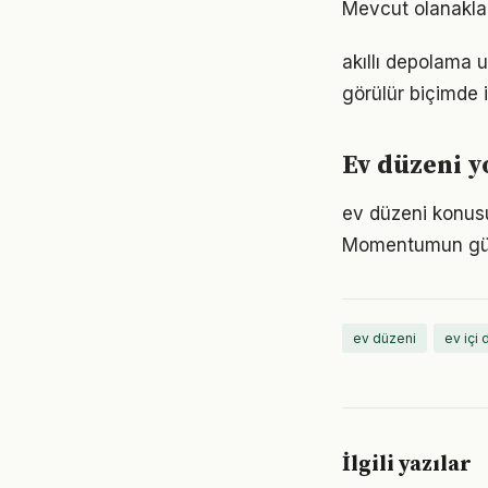
Mevcut olanaklarl
akıllı depolama 
görülür biçimde i
Ev düzeni 
ev düzeni konusu
Momentumun gücü
ev düzeni
ev içi
İlgili yazılar