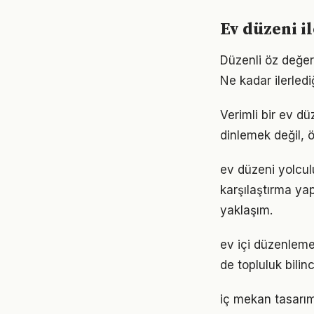
Ev düzeni il
Düzenli öz değer
Ne kadar ilerled
Verimli bir ev d
dinlemek değil, ö
ev düzeni yolcul
karşılaştırma ya
yaklaşım.
ev içi düzenlem
de topluluk bilin
iç mekan tasarım