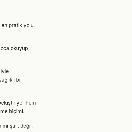
en pratik yolu.
nızca okuyup
iyle
ğlıklı bir
ekiştiriyor hem
nme biçimi.
mı şart değil.