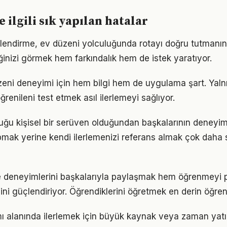
e ilgili sık yapılan hatalar
lendirme, ev düzeni yolculuğunda rotayı doğru tutmanın 
iğinizi görmek hem farkındalık hem de istek yaratıyor.
üzeni deneyimi için hem bilgi hem de uygulama şart. Yal
ğrenileni test etmek asıl ilerlemeyi sağlıyor.
uğu kişisel bir serüven olduğundan başkalarının deneyim
pmak yerine kendi ilerlemenizi referans almak çok daha sa
e deneyimlerini başkalarıyla paylaşmak hem öğrenmeyi p
cini güçlendiriyor. Öğrendiklerini öğretmek en derin öğre
ı alanında ilerlemek için büyük kaynak veya zaman yatırı